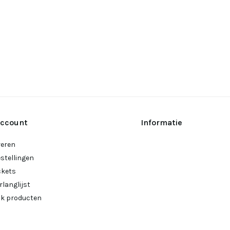
account
Informatie
reren
estellingen
ckets
rlanglijst
ijk producten