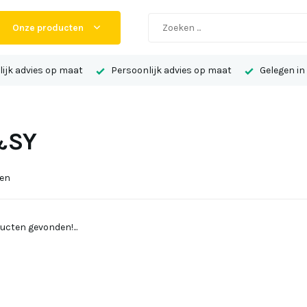
Onze producten
ijk advies op maat
Persoonlijk advies op maat
Gelegen in
&SY
ten
ucten gevonden!...