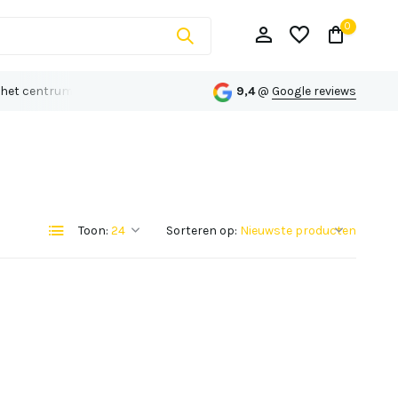
0
 het centrum van Echt
Persoonlijk advies op maat
9,4
@
Google reviews
Account aanmaken
Toon:
Sorteren op:
Account aanmaken