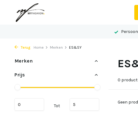
 advies op maat
Gelegen in het centrum van Echt
Persoonl
Terug
Home
Merken
ES&SY
ES
Merken
Prijs
0 produc
Geen prod
Tot