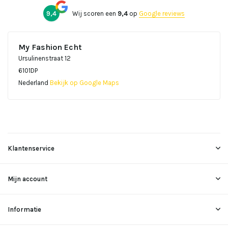
9,4
Wij scoren een
9,4
op
Google reviews
My Fashion Echt
Ursulinenstraat 12
6101DP
Nederland
Bekijk op Google Maps
Klantenservice
Mijn account
Informatie