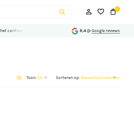
0
 het centrum van Echt
Persoonlijk advies op maat
9,4
@
Google reviews
Account aanmaken
Toon:
Sorteren op:
Account aanmaken