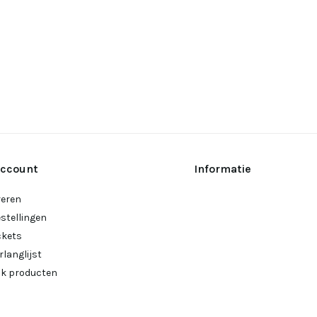
account
Informatie
reren
estellingen
ckets
rlanglijst
ijk producten