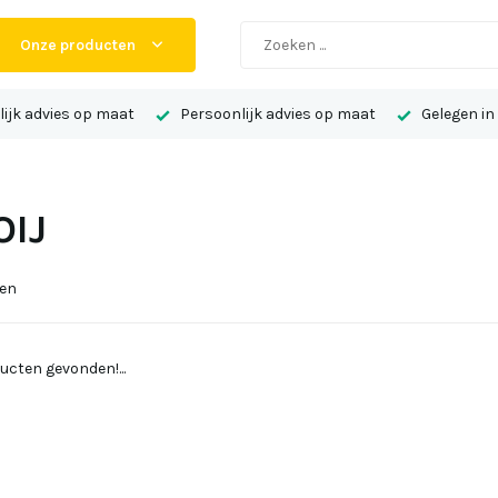
Onze producten
ijk advies op maat
Persoonlijk advies op maat
Gelegen in
IJ
ten
ucten gevonden!...