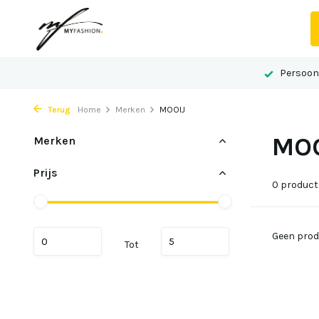
 advies op maat
Gelegen in het centrum van Echt
Persoonl
Terug
Home
Merken
MOOIJ
MOO
Merken
Prijs
0 produc
Geen prod
Tot