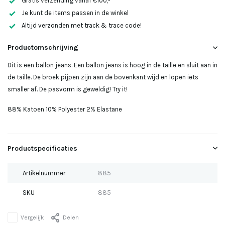
Gratis verzending vanaf €100,-
Uitverkocht
Je kunt de items passen in de winkel
Altijd verzonden met track & trace code!
Uitverkocht
Productomschrijving
Dit is een ballon jeans. Een ballon jeans is hoog in de taille en sluit aan in
de taille. De broek pijpen zijn aan de bovenkant wijd en lopen iets
smaller af. De pasvorm is geweldig! Try it!
88% Katoen 10% Polyester 2% Elastane
Productspecificaties
Artikelnummer
885
SKU
885
Vergelijk
Delen