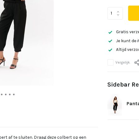
Gratis verz
Je kunt de 
Altijd verz
Vergelijk
Sidebar Re
Panta
rt af te sluiten. Draag deze colbert op een