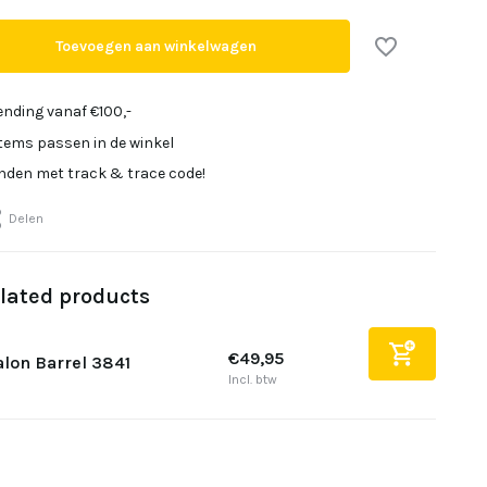
Toevoegen aan winkelwagen
ending vanaf €100,-
items passen in de winkel
onden met track & trace code!
Delen
lated products
€49,95
lon Barrel 3841
Incl. btw