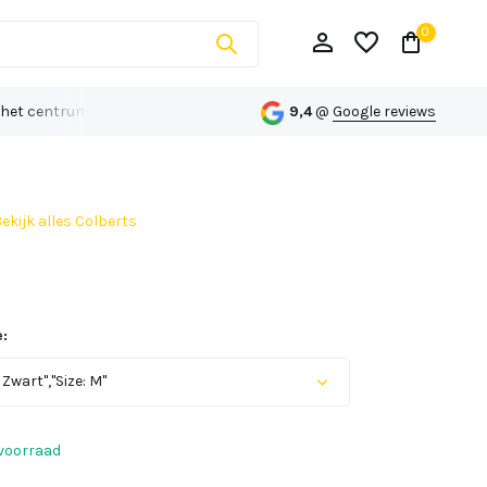
0
 het centrum van Echt
Persoonlijk advies op maat
9,4
@
Google reviews
ekijk alles Colberts
Account aanmaken
Account aanmaken
:
 Zwart","Size: M"
voorraad