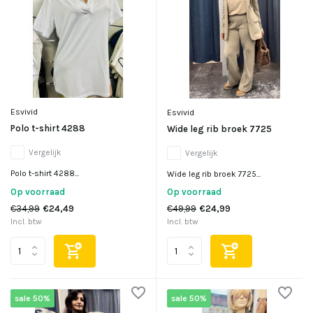
Esvivid
Esvivid
Polo t-shirt 4288
Wide leg rib broek 7725
Vergelijk
Vergelijk
Polo t-shirt 4288...
Wide leg rib broek 7725...
Op voorraad
Op voorraad
€34,99
€24,49
€49,99
€24,99
Incl. btw
Incl. btw
sale 50%
sale 50%