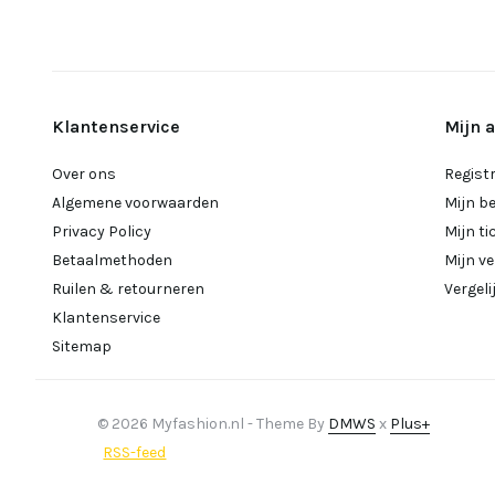
Klantenservice
Mijn 
Over ons
Regist
Algemene voorwaarden
Mijn b
Privacy Policy
Mijn ti
Betaalmethoden
Mijn ve
Ruilen & retourneren
Vergel
Klantenservice
Sitemap
© 2026 Myfashion.nl - Theme By
DMWS
x
Plus+
RSS-feed