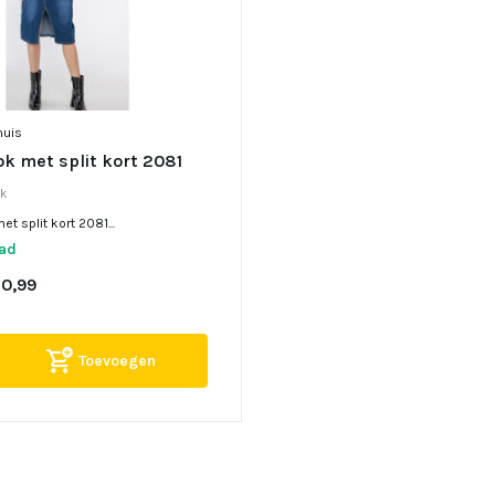
nuis
k met split kort 2081
jk
t split kort 2081...
aad
0,99
Toevoegen