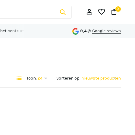
0
 het centrum van Echt
Persoonlijk advies op maat
9,4
@
Google reviews
Account aanmaken
Toon:
Sorteren op:
Account aanmaken