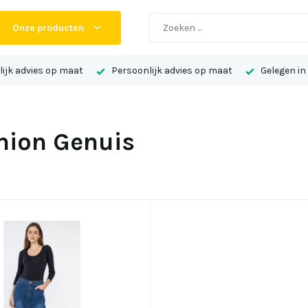
Onze producten
ijk advies op maat
Persoonlijk advies op maat
Gelegen in
hion Genuis