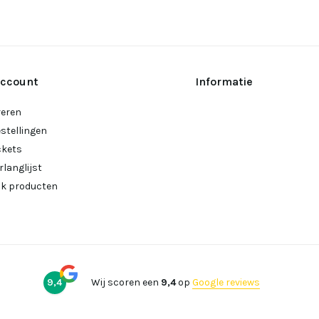
account
Informatie
reren
estellingen
ckets
rlanglijst
ijk producten
9,4
Wij scoren een
9,4
op
Google reviews