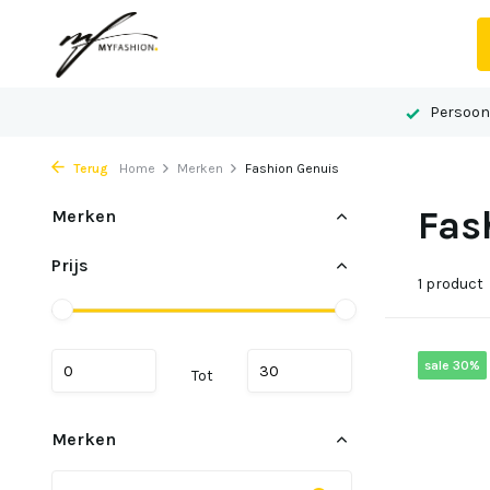
 advies op maat
Gelegen in het centrum van Echt
Persoonl
Terug
Home
Merken
Fashion Genuis
Fas
Merken
Prijs
1 product
sale 30%
Tot
Merken