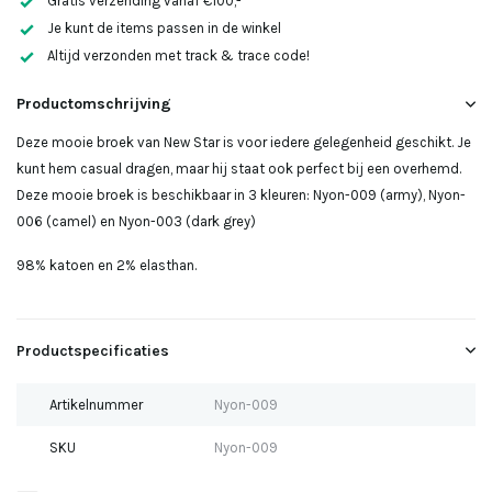
Gratis verzending vanaf €100,-
Uitverkocht
Je kunt de items passen in de winkel
Altijd verzonden met track & trace code!
Uitverkocht
Productomschrijving
Uitverkocht
Deze mooie broek van New Star is voor iedere gelegenheid geschikt. Je
kunt hem casual dragen, maar hij staat ook perfect bij een overhemd.
Uitverkocht
Deze mooie broek is beschikbaar in 3 kleuren: Nyon-009 (army), Nyon-
006 (camel) en Nyon-003 (dark grey)
Uitverkocht
98% katoen en 2% elasthan.
Productspecificaties
Artikelnummer
Nyon-009
SKU
Nyon-009