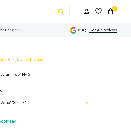
0
 het centrum van Echt
Persoonlijk advies op maat
9,4
@
Google reviews
er
Bekijk alles Dames
Account aanmaken
dium rise 114-15
Account aanmaken
:
 Wine","Size: S"
Uitverkocht
voorraad