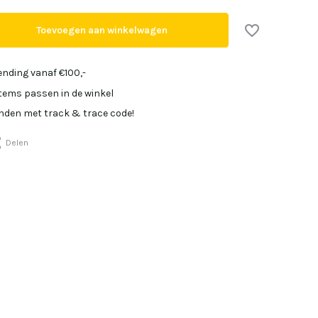
Toevoegen aan winkelwagen
Uitverkocht
Uitverkocht
ending vanaf €100,-
items passen in de winkel
Uitverkocht
onden met track & trace code!
Delen