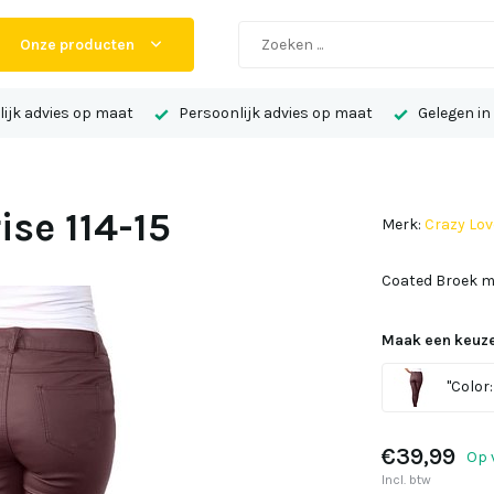
Onze producten
ijk advies op maat
Persoonlijk advies op maat
Gelegen in
se 114-15
Merk:
Crazy Lov
Coated Broek me
Maak een keuze
"Color:
€39,99
Op 
Incl. btw