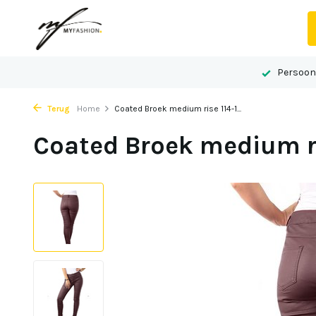
 advies op maat
Gelegen in het centrum van Echt
Persoonl
Terug
Home
Coated Broek medium rise 114-1...
Coated Broek medium ri