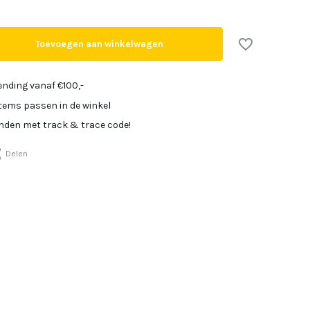
Uitverkocht
Toevoegen aan winkelwagen
ending vanaf €100,-
items passen in de winkel
Uitverkocht
onden met track & trace code!
Uitverkocht
Delen
Uitverkocht
Uitverkocht
Uitverkocht