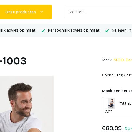
Onze producten
ijk advies op maat
Persoonlijk advies op maat
Gelegen in
4-1003
Merk:
M.O.D. De
Cornell regular
Maak een keuze
"Attrib
30"
€89,99
Op 