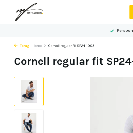
 advies op maat
Gelegen in het centrum van Echt
Persoonl
Terug
Home
Cornell regular fit SP24-1003
Cornell regular fit SP2