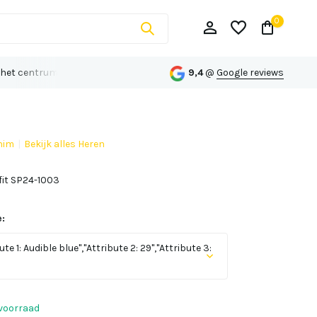
0
 het centrum van Echt
Persoonlijk advies op maat
9,4
@
Google reviews
nim
Bekijk alles Heren
Account aanmaken
 fit SP24-1003
Account aanmaken
:
ute 1: Audible blue","Attribute 2: 29","Attribute 3:
voorraad