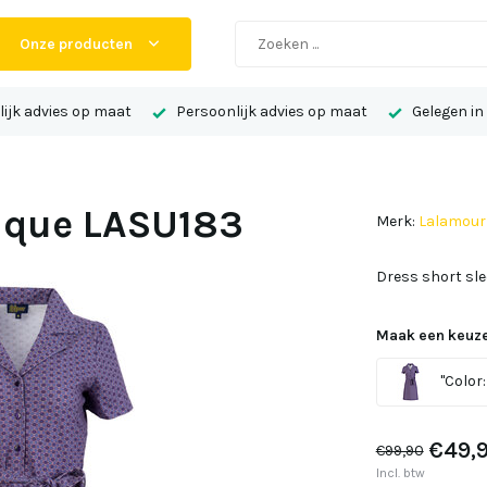
Onze producten
ijk advies op maat
Persoonlijk advies op maat
Gelegen in
nique LASU183
Merk:
Lalamour
Dress short sl
Maak een keuze
"Color: 
€49,
€99,90
Incl. btw