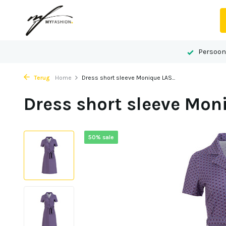
 advies op maat
Gelegen in het centrum van Echt
Persoonl
Terug
Home
Dress short sleeve Monique LAS...
Dress short sleeve Mo
50% sale