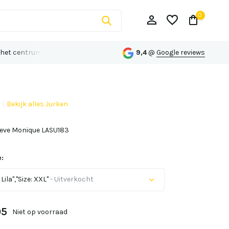
0
 het centrum van Echt
Persoonlijk advies op maat
9,4
@
Google reviews
Bekijk alles Jurken
Account aanmaken
eeve Monique LASU183
Account aanmaken
:
Lila","Size: XXL"
- Uitverkocht
95
Niet op voorraad