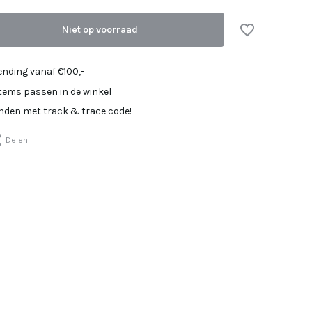
Uitverkocht
Niet op voorraad
Uitverkocht
Uitverkocht
ending vanaf €100,-
items passen in de winkel
Uitverkocht
onden met track & trace code!
Uitverkocht
Delen