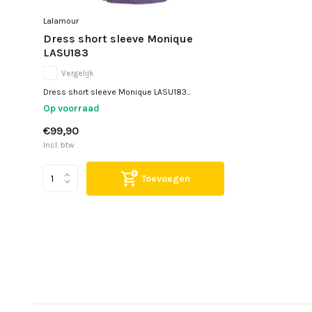
Lalamour
Dress short sleeve Monique
LASU183
Vergelijk
Dress short sleeve Monique LASU183...
Op voorraad
€99,90
Incl. btw
Toevoegen