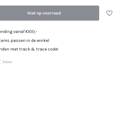
Uitverkocht
Niet op voorraad
Uitverkocht
Uitverkocht
ending vanaf €100,-
items passen in de winkel
onden met track & trace code!
Delen