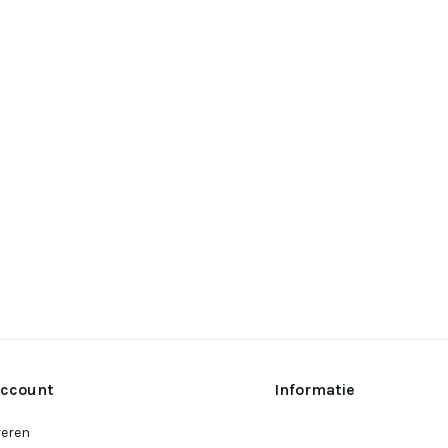
account
Informatie
reren