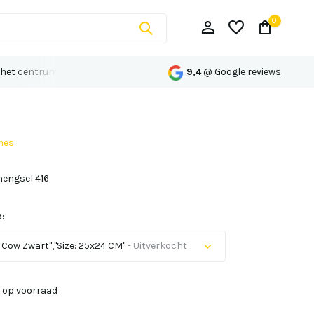
0
 het centrum van Echt
Persoonlijk advies op maat
9,4
@
Google reviews
mes
Account aanmaken
hengsel 416
Account aanmaken
:
 Cow Zwart","Size: 25x24 CM"
- Uitverkocht
t op voorraad