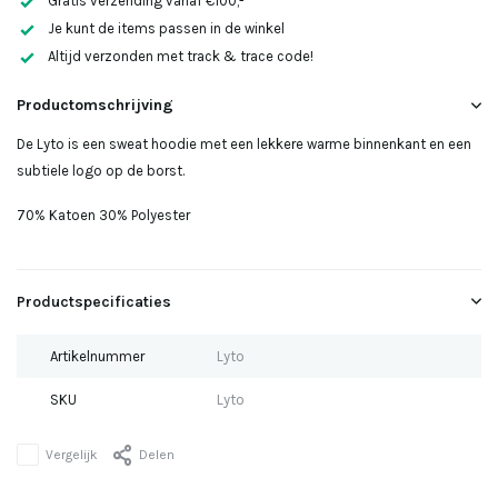
Gratis verzending vanaf €100,-
Uitverkocht
Je kunt de items passen in de winkel
Altijd verzonden met track & trace code!
Uitverkocht
Productomschrijving
Uitverkocht
De Lyto is een sweat hoodie met een lekkere warme binnenkant en een
subtiele logo op de borst.
Uitverkocht
70% Katoen 30% Polyester
Uitverkocht
Productspecificaties
Uitverkocht
Artikelnummer
Lyto
SKU
Lyto
Uitverkocht
Vergelijk
Delen
Uitverkocht