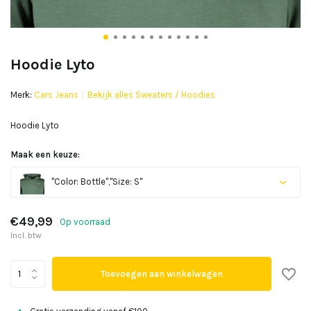
Hoodie Lyto
Merk:
Cars Jeans
Bekijk alles Sweaters / Hoodies
Hoodie Lyto
Maak een keuze:
"Color: Bottle","Size: S"
€49,99
Op voorraad
Incl. btw
Toevoegen aan winkelwagen
Uitverkocht