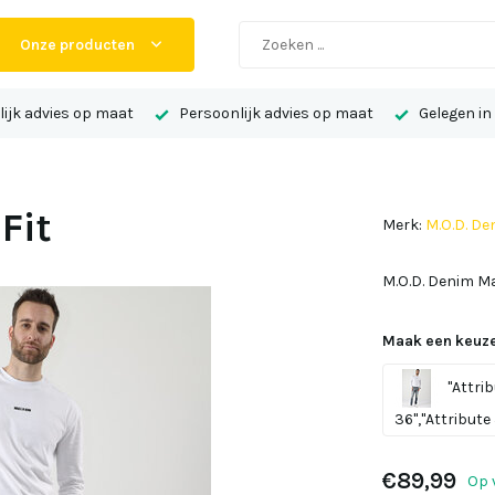
Onze producten
ijk advies op maat
Persoonlijk advies op maat
Gelegen in
Fit
Merk:
M.O.D. De
M.O.D. Denim Ma
Maak een keuze
"Attrib
36","Attribute 
€89,99
Op 