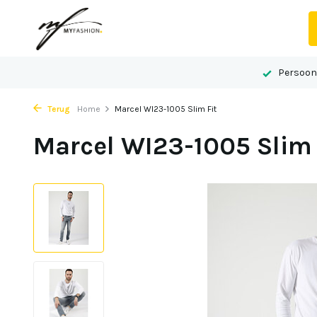
 advies op maat
Gelegen in het centrum van Echt
Persoonl
Terug
Home
Marcel WI23-1005 Slim Fit
Marcel WI23-1005 Slim 