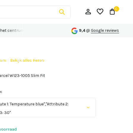
0
 het centrum van Echt
Persoonlijk advies op maat
9,4
@
Google reviews
nim
Bekijk alles Heren
Account aanmaken
rcel WI23-1005 Slim Fit
Account aanmaken
:
ute 1: Temperature blue","Attribute 2:
3: 30"
voorraad