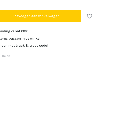
Uitverkocht
Toevoegen aan winkelwagen
Uitverkocht
ending vanaf €100,-
items passen in de winkel
Uitverkocht
onden met track & trace code!
Uitverkocht
Delen
Uitverkocht
Uitverkocht
Uitverkocht