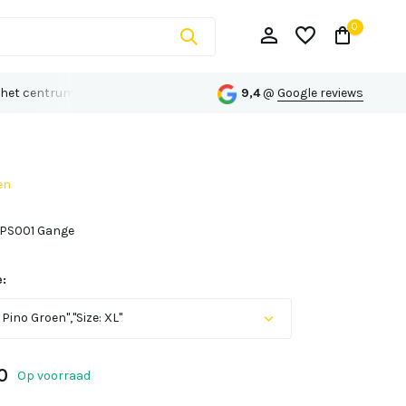
0
 het centrum van Echt
Persoonlijk advies op maat
9,4
@
Google reviews
en
Account aanmaken
PS001 Gange
Account aanmaken
:
 Pino Groen","Size: XL"
Uitverkocht
0
Op voorraad