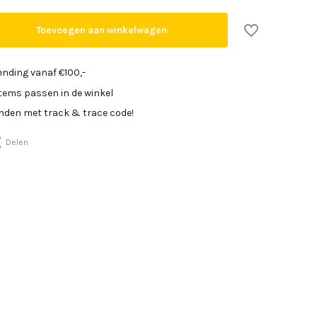
Uitverkocht
Toevoegen aan winkelwagen
Uitverkocht
Uitverkocht
ending vanaf €100,-
items passen in de winkel
Uitverkocht
onden met track & trace code!
Uitverkocht
Delen
Uitverkocht
Uitverkocht
Uitverkocht
Uitverkocht