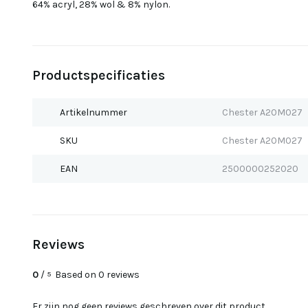
64% acryl, 28% wol & 8% nylon.
Productspecificaties
Artikelnummer
Chester A20M027
SKU
Chester A20M027
EAN
2500000252020
Reviews
0
/
Based on 0 reviews
5
Er zijn nog geen reviews geschreven over dit product..