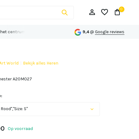
0
 het centrum van Echt
Persoonlijk advies op maat
9,4
@
Google reviews
Art World
Bekijk alles Heren
Account aanmaken
hester A20M027
Account aanmaken
:
 Rood","Size: S"
Uitverkocht
00
Op voorraad