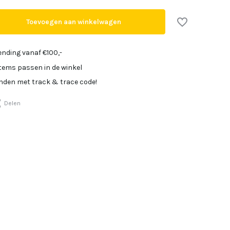
Uitverkocht
Toevoegen aan winkelwagen
Uitverkocht
Uitverkocht
ending vanaf €100,-
items passen in de winkel
Uitverkocht
onden met track & trace code!
Delen