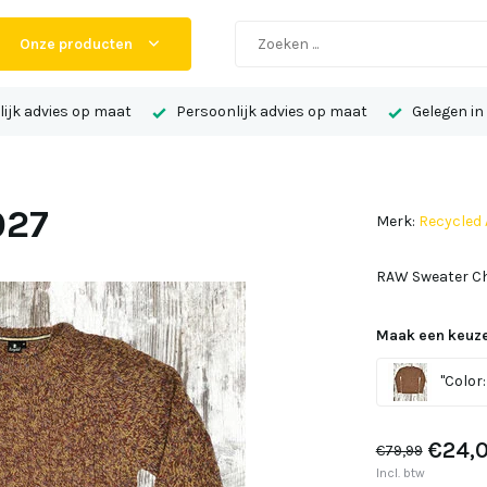
Onze producten
ijk advies op maat
Persoonlijk advies op maat
Gelegen in
027
Merk:
Recycled 
RAW Sweater C
Maak een keuze
"Color:
€24,
€79,99
Incl. btw