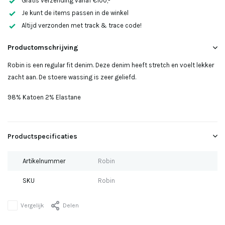
Gratis verzending vanaf €100,-
Uitverkocht
Je kunt de items passen in de winkel
Altijd verzonden met track & trace code!
Uitverkocht
Productomschrijving
Uitverkocht
Robin is een regular fit denim. Deze denim heeft stretch en voelt lekker
zacht aan. De stoere wassing is zeer geliefd.
98% Katoen 2% Elastane
Uitverkocht
Uitverkocht
Productspecificaties
Uitverkocht
Artikelnummer
Robin
SKU
Robin
Vergelijk
Delen