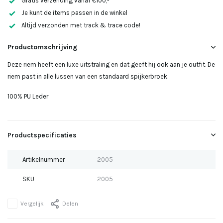
Gratis verzending vanaf €100,-
Uitverkocht
Je kunt de items passen in de winkel
Altijd verzonden met track & trace code!
Uitverkocht
Productomschrijving
Deze riem heeft een luxe uitstraling en dat geeft hij ook aan je outfit. De
riem past in alle lussen van een standaard spijkerbroek.
Uitverkocht
100% PU Leder
Productspecificaties
Uitverkocht
Artikelnummer
2005
SKU
2005
Uitverkocht
Vergelijk
Delen
Uitverkocht