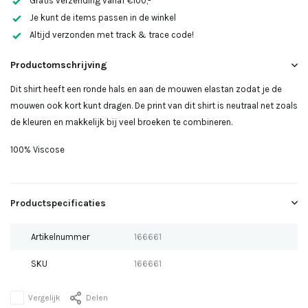
Gratis verzending vanaf €100,-
Uitverkocht
Je kunt de items passen in de winkel
Altijd verzonden met track & trace code!
Uitverkocht
Productomschrijving
Dit shirt heeft een ronde hals en aan de mouwen elastan zodat je de
mouwen ook kort kunt dragen. De print van dit shirt is neutraal net zoals
de kleuren en makkelijk bij veel broeken te combineren.
100% Viscose
Productspecificaties
Artikelnummer
166661
SKU
166661
Vergelijk
Delen