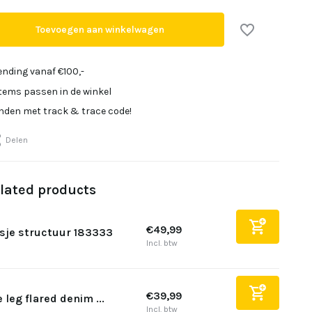
Uitverkocht
Toevoegen aan winkelwagen
ending vanaf €100,-
items passen in de winkel
Uitverkocht
onden met track & trace code!
Delen
lated products
€49,99
sje structuur 183333
Incl. btw
€39,99
 leg flared denim ...
Incl. btw