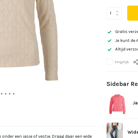
Gratis verz
Je kunt de 
Altijd verz
Vergelijk
Sidebar Re
Ja
Wide
 onder een jasje of vestje. Draag daar een wide