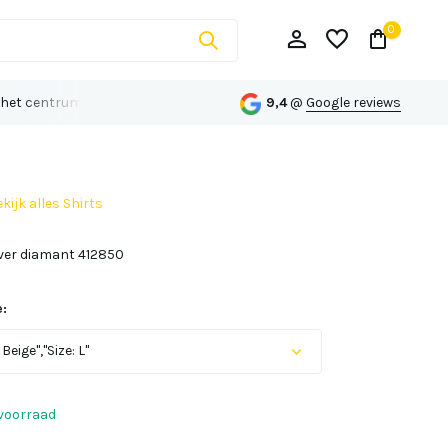
0
 het centrum van Echt
Persoonlijk advies op maat
9,4
@
Google reviews
kijk alles Shirts
Account aanmaken
lover diamant 412850
Account aanmaken
:
Beige","Size: L"
Uitverkocht
voorraad