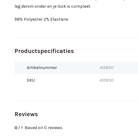
leg denim onder en je look is compleet.
98% Polyester 2% Elastane
Productspecificaties
Artikelnummer
412850
SKU
412850
Reviews
0
/
Based on 0 reviews
5