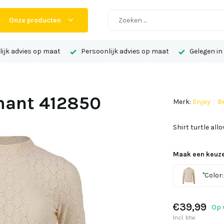
Onze producten
ijk advies op maat
Persoonlijk advies op maat
Gelegen in
amant 412850
Merk:
Enjoy
Be
Shirt turtle al
Maak een keuze
"Color: 
€39,99
Op 
Incl. btw