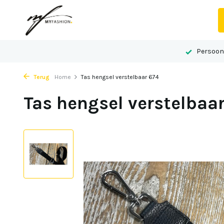
het centrum van Echt
Persoonlijk advies op maat
Persoonl
Terug
Home
Tas hengsel verstelbaar 674
Tas hengsel verstelbaa