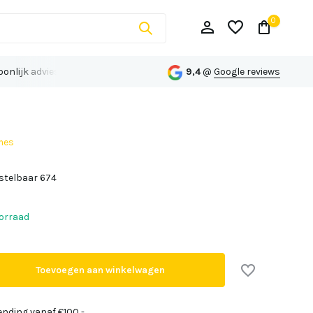
0
onlijk advies op maat
9,4
@
Google reviews
mes
Account aanmaken
stelbaar 674
Account aanmaken
orraad
Toevoegen aan winkelwagen
ending vanaf €100,-