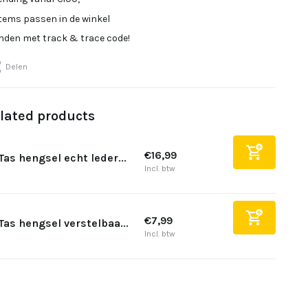
items passen in de winkel
onden met track & trace code!
Delen
lated products
€16,99
Tas hengsel echt leder...
Incl. btw
€7,99
Tas hengsel verstelbaa...
Incl. btw