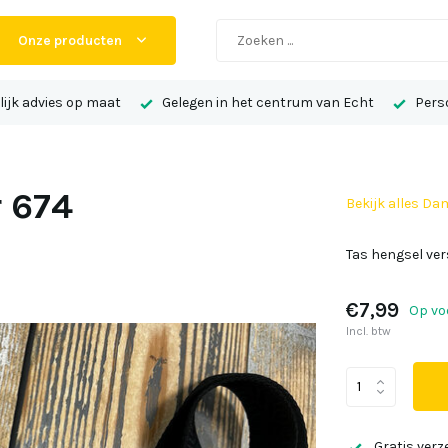
Onze producten
ijk advies op maat
Gelegen in het centrum van Echt
Perso
r 674
Bekijk alles Da
Tas hengsel ver
€7,99
Op vo
Incl. btw
Gratis verz