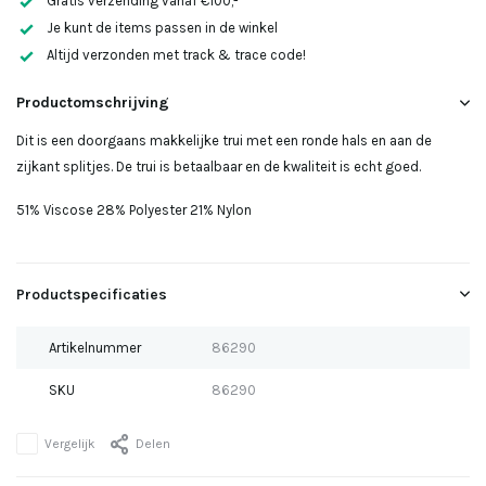
Gratis verzending vanaf €100,-
Je kunt de items passen in de winkel
Altijd verzonden met track & trace code!
Uitverkocht
Productomschrijving
Uitverkocht
Dit is een doorgaans makkelijke trui met een ronde hals en aan de
zijkant splitjes. De trui is betaalbaar en de kwaliteit is echt goed.
Uitverkocht
51% Viscose 28% Polyester 21% Nylon
Productspecificaties
Artikelnummer
86290
SKU
86290
Vergelijk
Delen