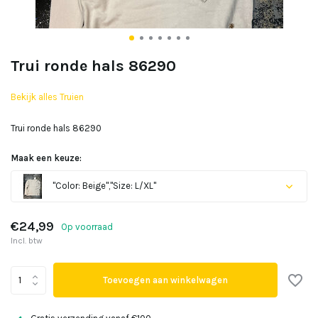
Trui ronde hals 86290
Bekijk alles Truien
Trui ronde hals 86290
Maak een keuze:
"Color: Beige","Size: L/XL"
Uitverkocht
€24,99
Op voorraad
Incl. btw
Uitverkocht
Toevoegen aan winkelwagen