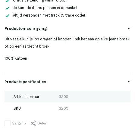
Gratis verzending vanaf €100,-
Uitverkocht
Je kunt de items passen in de winkel
Altijd verzonden met track & trace code!
Uitverkocht
Productomschrijving
Uitverkocht
Dit vestje kun je los dragen of knopen. Trek het aan op elke jeans broek
of op een aardetint broek.
100% Katoen
Uitverkocht
Uitverkocht
Productspecificaties
Uitverkocht
Artikelnummer
3209
SKU
3209
Uitverkocht
Vergelijk
Delen
Uitverkocht