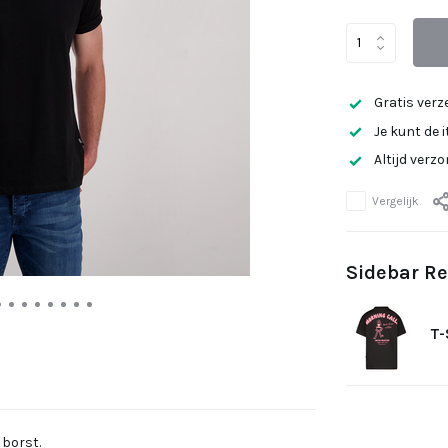
Gratis verz
Je kunt de 
Altijd verz
Vergelijk
Sidebar Re
T-
e borst.