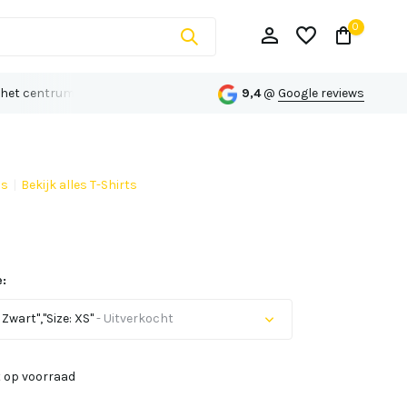
0
 het centrum van Echt
Persoonlijk advies op maat
9,4
@
Google reviews
ns
Bekijk alles T-Shirts
Account aanmaken
Account aanmaken
:
 Zwart","Size: XS"
- Uitverkocht
Uitverkocht
t op voorraad