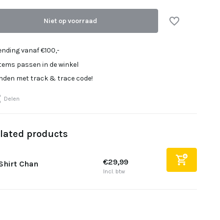
Niet op voorraad
Uitverkocht
Uitverkocht
ending vanaf €100,-
items passen in de winkel
Uitverkocht
onden met track & trace code!
Uitverkocht
Delen
Uitverkocht
lated products
Uitverkocht
€29,99
Shirt Chan
Incl. btw
Uitverkocht
Uitverkocht